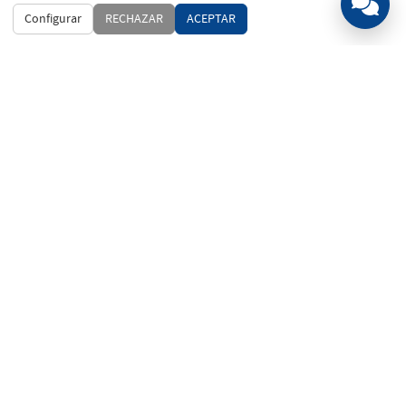
Configurar
RECHAZAR
ACEPTAR
MANCHANET, S.L.L.
© MANCHANET, S.L.L.
C/Misionero Eusebio Ortega Torres, 7 Local Comercial.
13250 Daimiel (Ciudad Real - España)
926 26 00 00
info@manchanet.es
Navegación
Inicio
Mi cuenta
Blog
Contacto