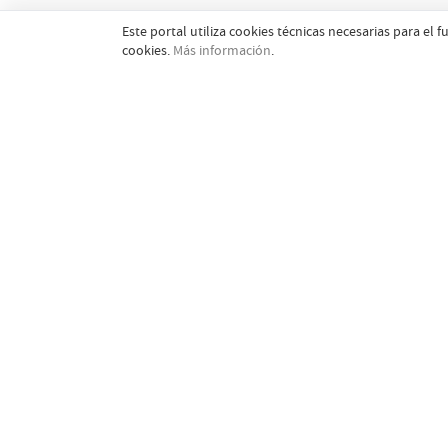
Este portal utiliza cookies técnicas necesarias para e
cookies.
Más información
.
MANCHANET, S.L.L.
© MANCHANET, S.L.L.
C/Misionero Eusebio Ortega Torres, 7 Local Comerci
13250 Daimiel (Ciudad Real - España)
926 26 00 00
info@manchanet.es