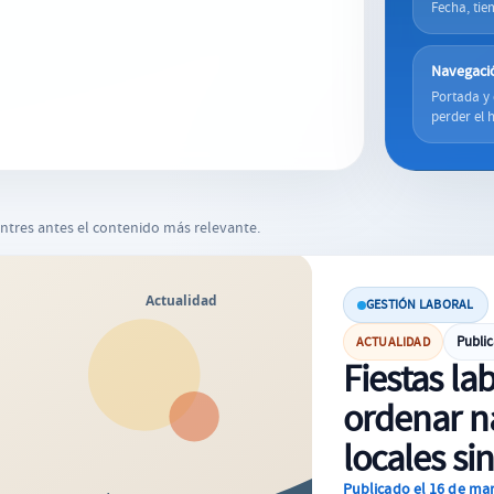
Fecha, tie
Navegaci
Portada y 
perder el h
ntres antes el contenido más relevante.
GESTIÓN LABORAL
Publi
ACTUALIDAD
Fiestas la
ordenar n
locales s
Publicado el 16 de ma