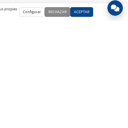
us propias
Configurar
RECHAZAR
ACEPTAR
rNet en tu móvil
gala y ficha en segundos
 el QR o pulsa en tu tienda.
Escanea
Menos clics, más control.
droid y iPhone