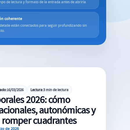
mpo de lectura y formato de la entrada antes de abrirla.
ón coherente
detalle están conectados para seguir profundizando sin
ilo.
cado:
16/03/2026
Lectura:
3 min de lectura
borales 2026: cómo
acionales, autonómicas y
in romper cuadrantes
rzo de 2026