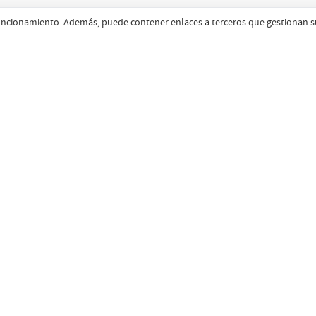
l funcionamiento. Además, puede contener enlaces a terceros que gestionan s
Ficha
Navegación
Descár
Escanea
Inicio
Mi cuenta
Blog
Contacto
al.
Aviso legal y política de privacidad
·
Política de cookies
An