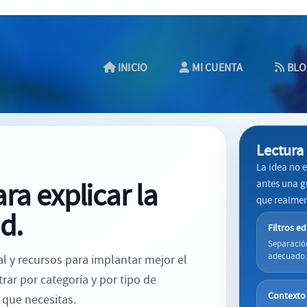
INICIO
MI CUENTA
BLO
Lectura 
La idea no 
ra explicar la
antes una g
que realmen
d.
Filtros ed
Separación
adecuado
al y recursos para implantar mejor el
trar por categoría y por tipo de
Contexto 
 que necesitas.